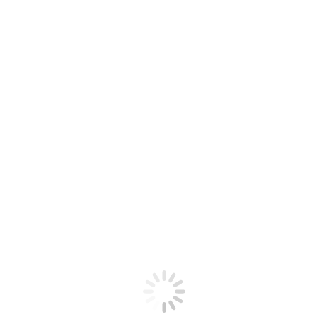
Potřebujete poradit?
Kontaktujte
nás a určitě najdeme vhodné řešení i pro vás.
Vyhledávání
Search: